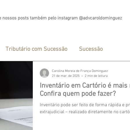
 nossos posts também pelo
instagram
@advcaroldominguez
Tributário com Sucessão
Sucessão
Carolina Moreia de França Dominguez
21 de mar. de 2025
2 min de leitura
Inventário em Cartório é mais 
Confira quem pode fazer?
Inventário pode ser feito de forma rápida e p
extrajudicial – realizado diretamente no cartó