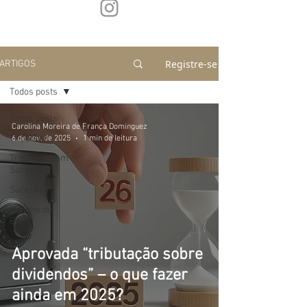
Registre-se
ARTIGOS
Todos posts
Todos posts
Carolina Moreira de França Dominguez
Tributário
6 de nov. de 2025
1 min de leitura
Tributário com
Sucessão
Sucessão
Regime de
Bens
Aprovada “tributação sobre
dividendos” – o que fazer
ainda em 2025?