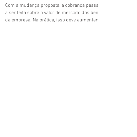
sobre doação de quotas vai
aumentar em SP
Com a mudança proposta, a cobrança passará
a ser feita sobre o valor de mercado dos bens
da empresa. Na prática, isso deve aumentar o
ITCMD, impactando diretamente as holdings.