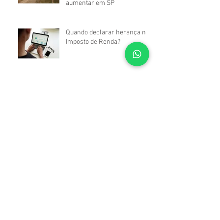
aumentar em SP
Quando declarar herança no
Imposto de Renda?
Inventário em Cartório é mais
rápido e prático. Confira
quem pode fazer?
Você sabia que algumas
doenças garantem o direito à
isenção do Imposto de Renda
sobre aposentadoria e
pensão?
Quanto custa para fazer um
testamento em 2024?