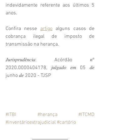
indevidamente referente aos últimos 5 
anos. 
Confira nesse 
artigo
 alguns casos de 
cobrança ilegal de imposto de 
transmissão na herança.
𝐽𝑢𝑟𝑖𝑠𝑝𝑟𝑢𝑑𝑒̂𝑛𝑐𝑖𝑎: Acórdão 𝑛º 
2020.0000404178, 𝑗𝑢𝑙𝑔𝑎𝑑𝑜 𝑒𝑚 05 𝑑𝑒 
junho 𝑑𝑒 2020 - TJSP
#ITBI
#herança
#ITCMD
#inventárioextrajudicial
#cartório